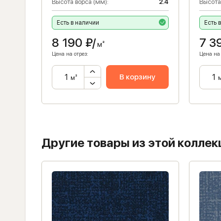
5.5
Высота ворса (мм):
2.4
Высота
Есть в наличии
Есть 
8 190
₽/
7 3
м²
Цена на отрез:
Цена на 
ну
В корзину
м²
Другие товары из этой коллек