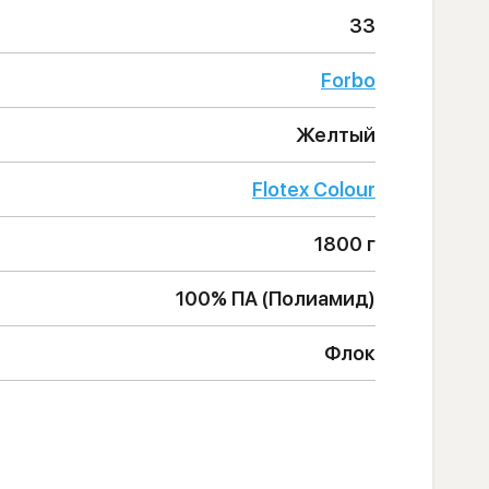
33
Forbo
Желтый
Flotex Colour
1800 г
100% ПА (Полиамид)
Флок