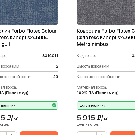
лин Forbo Flotex Colour
Ковролин Forbo Flotex C
текс Калор) s246004
(Флотекс Калор) s2460
 gull
Metro nimbus
ара:
3314011
Код товара:
3
 ворса (мм):
2
Высота ворса (мм):
износостойкости:
33
Класс износостойкости:
ал ворса:
Материал ворса:
ПА (Полиамид)
100% ПА (Полиамид)
в наличии
Есть в наличии
15
₽/
5 915
₽/
м²
м²
отрез:
Цена на отрез: