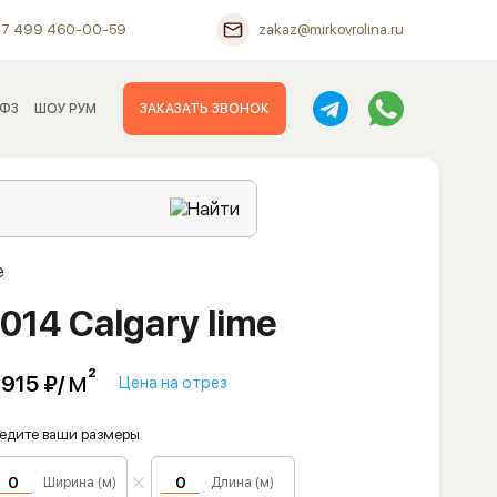
+7 499 460-00-59
zakaz@mirkovrolina.ru
 ФЗ
ШОУ РУМ
ЗАКАЗАТЬ ЗВОНОК
e
014 Calgary lime
м²
 915 ₽/
Цена на отрез
едите ваши размеры
Ширина (м)
Длина (м)