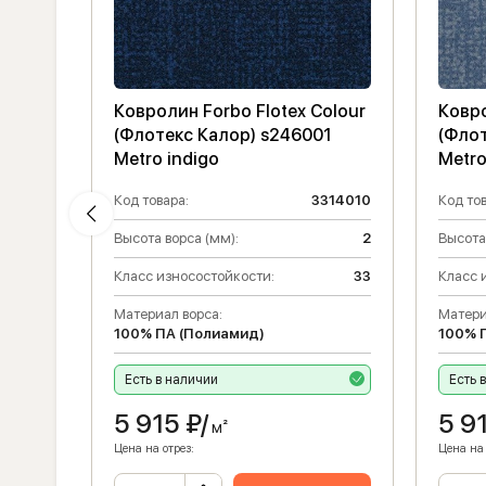
olour
Ковролин Forbo Flotex Colour
Ковро
5
(Флотекс Калор) s246001
(Фло
Metro indigo
Metro
314019
Код товара:
3314010
Код тов
2
Высота ворса (мм):
2
Высота
33
Класс износостойкости:
33
Класс 
Материал ворса:
Матери
100% ПА (Полиамид)
100% 
Есть в наличии
Есть 
5 915
₽/
5 9
м²
Цена на отрез:
Цена на 