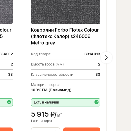
olour
Ковролин Forbo Flotex Colour
Ковро
05
(Флотекс Калор) s246006
(Фло
Metro grey
Metro
314012
Код товара:
3314013
Код то
2
Высота ворса (мм):
2
Высота
33
Класс износостойкости:
33
Класс 
Материал ворса:
Матери
100% ПА (Полиамид)
100% 
Есть в наличии
Есть 
5 915
₽/
5 9
м²
Цена на отрез:
Цена на 