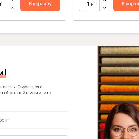
В корзину
В корз
м²
м²
и!
платны. Связаться с
 обратной связи или по
фон*