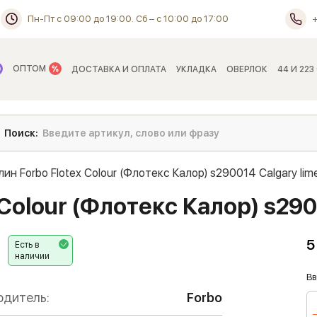
Пн-Пт с 09:00 до 19:00. Сб – с 10:00 до 17:00
ОПТОМ
ДОСТАВКА И ОПЛАТА
УКЛАДКА
ОВЕРЛОК
44 И 223
ин Forbo Flotex Colour (Флотекс Калор) s290014 Calgary lim
Colour (Флотекс Калор) s290
5
Есть в
наличии
Вв
одитель:
Forbo