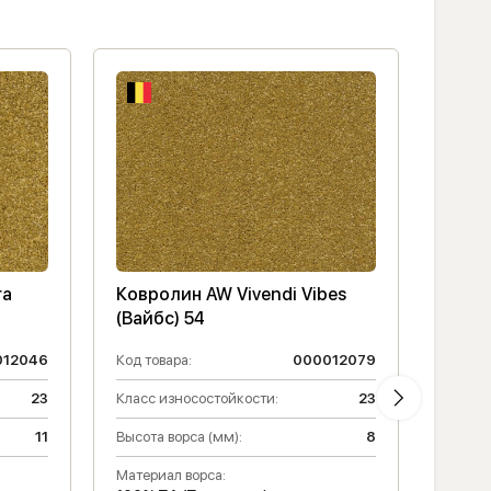
ra
Ковролин AW Vivendi Vibes
Ковро
(Вайбс) 54
Land
Лэнд
012046
Код товара:
000012079
Код то
23
Класс износостойкости:
23
Высота
11
Высота ворса (мм):
8
Матери
Материал ворса:
100% 