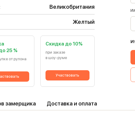
:
Великобритания
Ил
Желтый
И
ка
Cкидка до 10%
 до 25 %
при заказе
в шоу-руме
упке от рулона
Участвовать
аствовать
ов замерщика
Доставка и оплата