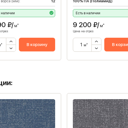
 ворса (мм):
12
100% ПА (Полиамид)
в наличии
Есть в наличии
90
₽/
9 200
₽/
м²
м²
отрез:
Цена на отрез:
В корзину
В корз
м²
м²
ции: