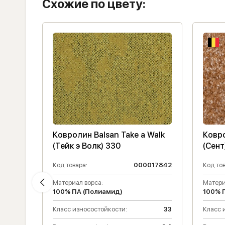
Схожие по цвету:
t (Лэс
Ковролин Balsan Take a Walk
Ковро
(Тейк э Волк) 330
(Сент
013274
Код товара:
000017842
Код тов
Материал ворса:
Матери
100% ПА (Полиамид)
100% 
33
Класс износостойкости:
33
Класс 