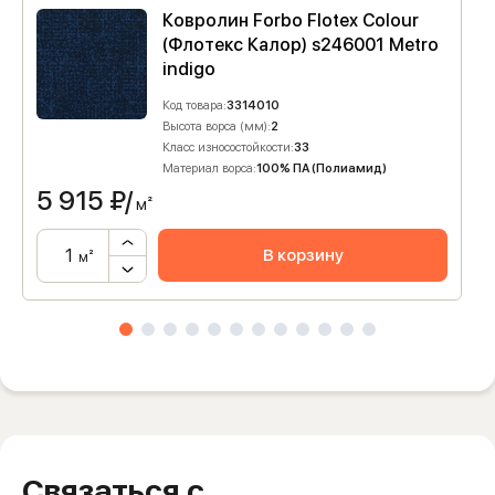
Ковролин Forbo Flotex Colour
(Флотекс Калор) s246001 Metro
indigo
Код товара:
3314010
Высота ворса (мм):
2
Класс износостойкости:
33
Материал ворса:
100% ПА (Полиамид)
5 915
₽/
м²
В корзину
м²
Связаться с