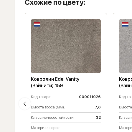
Схожие по цвету:
 /
Ковролин Edel Vanity
Ковро
(Вайнити) 159
(Вайн
011479
Код товара:
000011026
Код тов
Высота ворса (мм):
7,8
Высота
Класс износостойкости:
32
Класс 
33
Материал ворса:
Матери