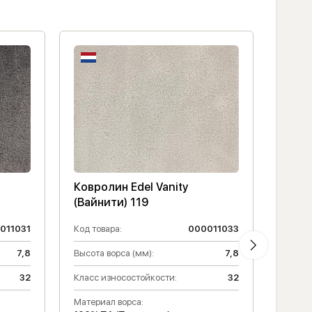
Ковролин Edel Vanity
Ковро
(Вайнити) 119
(Вайн
011031
Код товара:
000011033
Код то
7,8
Высота ворса (мм):
7,8
Высота
32
Класс износостойкости:
32
Класс 
Материал ворса:
Матери