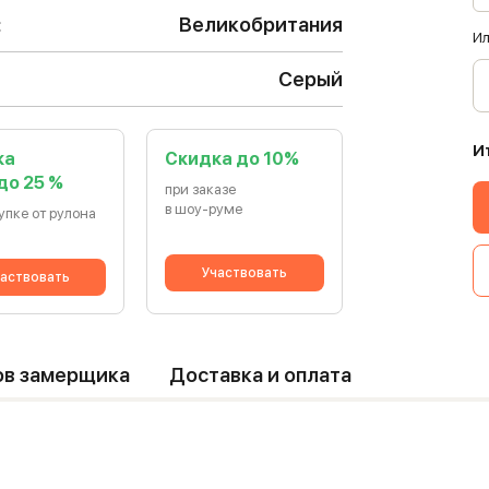
:
Великобритания
Ил
Серый
И
ка
Cкидка до 10%
 до 25 %
при заказе
в шоу-руме
упке от рулона
Участвовать
аствовать
ов замерщика
Доставка и оплата