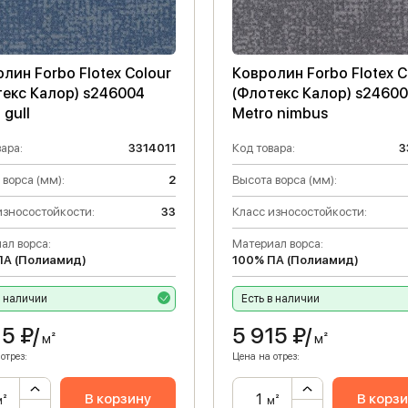
лин Forbo Flotex Colour
Ковролин Forbo Flotex C
текс Калор) s246004
(Флотекс Калор) s2460
 gull
Metro nimbus
ара:
3314011
Код товара:
3
 ворса (мм):
2
Высота ворса (мм):
износостойкости:
33
Класс износостойкости:
ал ворса:
Материал ворса:
ПА (Полиамид)
100% ПА (Полиамид)
в наличии
Есть в наличии
15
₽/
5 915
₽/
м²
м²
отрез:
Цена на отрез:
В корзину
В корз
м²
м²