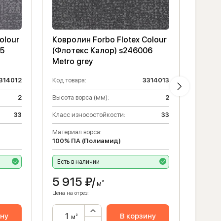
olour
Ковролин Forbo Flotex Colour
Ковро
05
(Флотекс Калор) s246006
(Фло
Metro grey
Metro
314012
Код товара:
3314013
Код то
2
Высота ворса (мм):
2
Высота
33
Класс износостойкости:
33
Класс 
Материал ворса:
Матери
100% ПА (Полиамид)
100% 
Есть в наличии
Есть 
5 915
₽/
5 9
м²
Цена на отрез:
Цена на 
ину
В корзину
м²