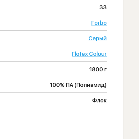
33
Forbo
Серый
Flotex Colour
1800 г
100% ПА (Полиамид)
Флок