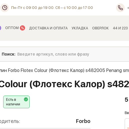
Пн-Пт с 09:00 до 19:00. Сб – с 10:00 до 17:00
ОПТОМ
ДОСТАВКА И ОПЛАТА
УКЛАДКА
ОВЕРЛОК
44 И 223
лин Forbo Flotex Colour (Флотекс Калор) s482005 Penang s
 Colour (Флотекс Калор) s4
5
Есть в
наличии
Вв
одитель:
Forbo