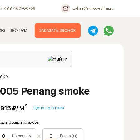
+7 499 460-00-59
zakaz@mirkovrolina.ru
 ФЗ
ШОУ РУМ
ЗАКАЗАТЬ ЗВОНОК
moke
82005 Penang smoke
м²
 915 ₽/
Цена на отрез
едите ваши размеры
Ширина (м)
Длина (м)