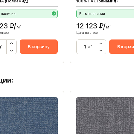
ПА (Полиамид)
100% ПА (Полиамид)
в наличии
Есть в наличии
123
₽/
12 123
₽/
м²
м²
отрез:
Цена на отрез:
В корзину
В корз
м²
м²
ции: