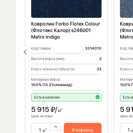
olour
Ковролин Forbo Flotex Colour
Ковро
5
(Флотекс Калор) s246001
(Фло
Metro indigo
Metro
314019
Код товара:
3314010
Код тов
2
Высота ворса (мм):
2
Высота
33
Класс износостойкости:
33
Класс 
Материал ворса:
Матери
100% ПА (Полиамид)
100% 
Есть в наличии
Есть 
5 915
₽/
5 9
м²
Цена на отрез:
Цена на 
ну
В корзину
м²