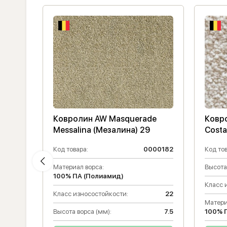
de
Ковролин AW Masquerade
Ковр
Messalina (Мезалина) 29
Costa
000143
Код товара:
0000182
Код тов
14.5
Материал ворса:
Высота
100% ПА (Полиамид)
23
Класс 
Класс износостойкости:
22
Матери
Высота ворса (мм):
7.5
100% 