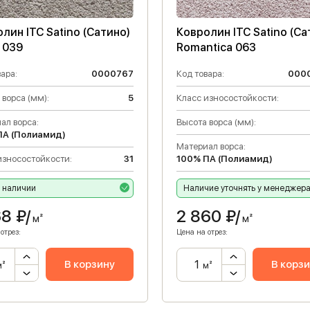
лин ITC Satino (Сатино)
Ковролин ITC Satino (Са
 039
Romantica 063
ара:
0000767
Код товара:
000
 ворса (мм):
5
Класс износостойкости:
ал ворса:
Высота ворса (мм):
ПА (Полиамид)
Материал ворса:
износостойкости:
31
100% ПА (Полиамид)
в наличии
Наличие уточнять у менеджер
68
₽/
2 860
₽/
м²
м²
отрез:
Цена на отрез:
В корзину
В корз
м²
м²