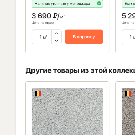
Наличие уточнять у менеджера
Есть 
3 690
₽/
5 2
м²
Цена на отрез:
Цена на 
ну
В корзину
м²
Другие товары из этой коллек