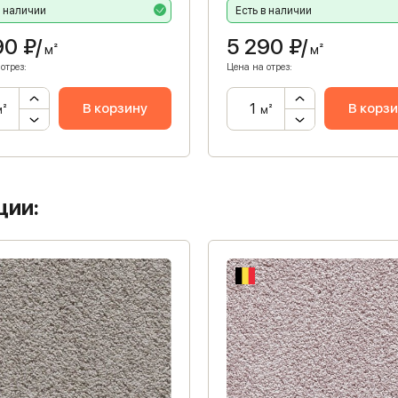
в наличии
Есть в наличии
90
₽/
5 290
₽/
м²
м²
отрез:
Цена на отрез:
В корзину
В корз
м²
м²
ции: