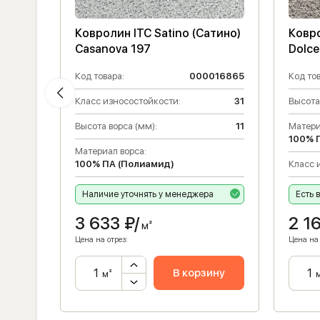
тино)
Ковролин ITC Satino (Сатино)
Ковро
Casanova 197
Dolce
121241
Код товара:
000016865
Код тов
31
Класс износостойкости:
31
Высота
4
Высота ворса (мм):
11
Матери
100% 
Материал ворса:
100% ПА (Полиамид)
Класс 
Наличие уточнять у менеджера
Есть 
3 633
₽/
2 1
м²
Цена на отрез:
Цена на 
ну
В корзину
м²