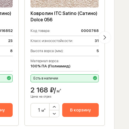
тино)
Ковролин ITC Satino (Сатино)
Ковро
Dolce 056
Rome
016852
Код товара:
0000768
Код то
23
Класс износостойкости:
31
Класс 
8
Высота ворса (мм):
5
Высота
Материал ворса:
Матери
100% ПА (Полиамид)
100% 
а
Есть в наличии
Налич
2 168
₽/
3 0
м²
Цена на отрез:
Цена на 
ину
В корзину
м²