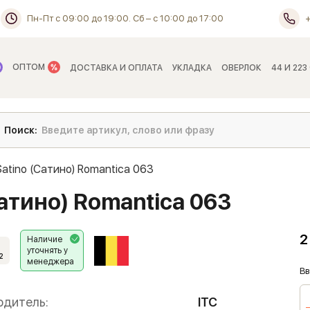
Пн-Пт с 09:00 до 19:00. Сб – с 10:00 до 17:00
ОПТОМ
ДОСТАВКА И ОПЛАТА
УКЛАДКА
ОВЕРЛОК
44 И 223
Satino (Сатино) Romantica 063
Сатино) Romantica 063
2
Наличие
уточнять у
2
менеджера
Вв
одитель:
ITC