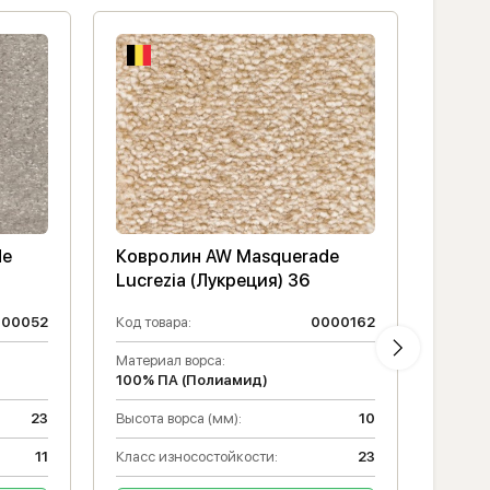
de
Ковролин AW Masquerade
Ковр
Lucrezia (Лукреция) 36
Gaudi
000052
Код товара:
0000162
Код то
Материал ворса:
Матери
100% ПА (Полиамид)
100% 
23
Высота ворса (мм):
10
Класс 
11
Класс износостойкости:
23
Высота