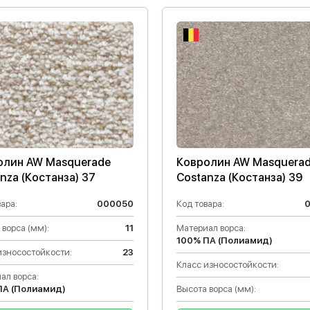
олин AW Masquerade
Ковролин AW Masquera
nza (Костанза) 37
Costanza (Костанза) 39
ара:
000050
Код товара:
 ворса (мм):
11
Материал ворса:
100% ПА (Полиамид)
износостойкости:
23
Класс износостойкости:
ал ворса:
ПА (Полиамид)
Высота ворса (мм):