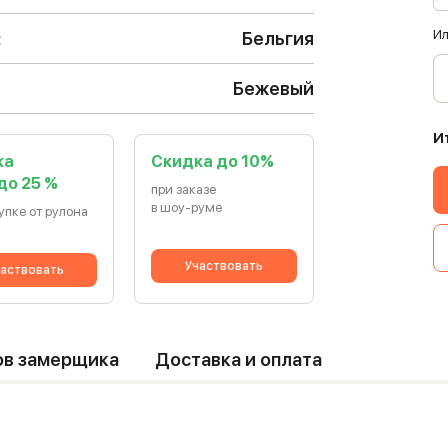
Ил
:
Бельгия
Бежевый
И
ка
Cкидка до 10%
 до 25 %
при заказе
в шоу-руме
упке от рулона
Участвовать
аствовать
ов замерщика
Доставка и оплата