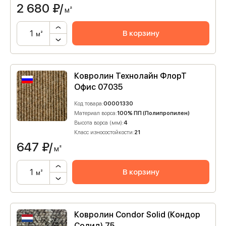
2 680
₽/
м²
В корзину
м²
Ковролин Технолайн ФлорТ
Офис 07035
Код товара:
00001330
Материал ворса:
100% ПП (Полипропилен)
Высота ворса (мм):
4
Класс износостойкости:
21
647
₽/
м²
В корзину
м²
Ковролин Condor Solid (Кондор
Солид) 75