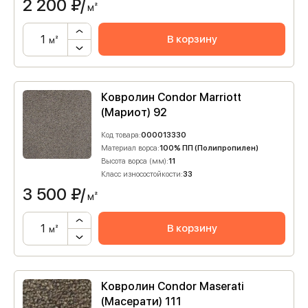
2 200
₽/
м²
В корзину
м²
Ковролин Condor Marriott
(Мариот) 92
Код товара:
000013330
Материал ворса:
100% ПП (Полипропилен)
Высота ворса (мм):
11
Класс износостойкости:
33
3 500
₽/
м²
В корзину
м²
Ковролин Condor Maserati
(Масерати) 111