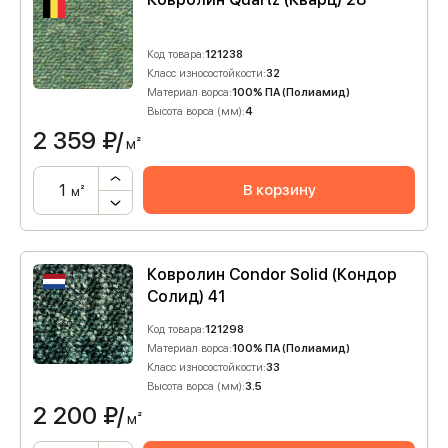
Код товара:
121238
Класс износостойкости:
32
Материал ворса:
100% ПА (Полиамид)
Высота ворса (мм):
4
2 359
₽/
м²
В корзину
м²
Ковролин Condor Solid (Кондор
Солид) 41
Код товара:
121298
Материал ворса:
100% ПА (Полиамид)
Класс износостойкости:
33
Высота ворса (мм):
3.5
2 200
₽/
м²