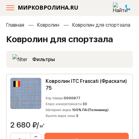
МИРКОВРОЛИНА.RU
Главная
Ковролин
Ковролин для спортзала
Ковролин для спортзала
Фильтры
Ковролин ITC Frascati (Фраскати)
75
Код товара:
0000677
Класс износостойкости:
33
Материал ворса:
100% ПА (Полиамид)
Высота ворса (мм):
3
2 680
₽/
м²