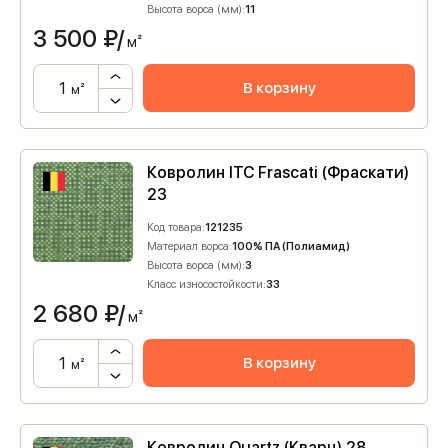
Высота ворса (мм):
11
3 500
₽/
м²
В корзину
м²
Ковролин ITC Frascati (Фраскати)
23
Код товара:
121235
Материал ворса:
100% ПА (Полиамид)
Высота ворса (мм):
3
Класс износостойкости:
33
2 680
₽/
м²
В корзину
м²
Ковролин Quartz (Кварц) 28