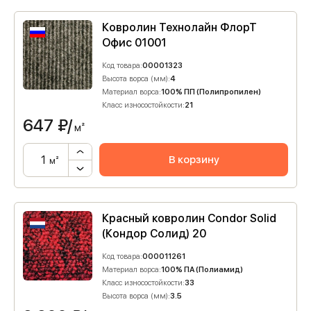
Ковролин Технолайн ФлорТ
Офис 01001
Код товара:
00001323
Высота ворса (мм):
4
Материал ворса:
100% ПП (Полипропилен)
Класс износостойкости:
21
647
₽/
м²
В корзину
м²
Красный ковролин Condor Solid
(Кондор Солид) 20
Код товара:
000011261
Материал ворса:
100% ПА (Полиамид)
Класс износостойкости:
33
Высота ворса (мм):
3.5