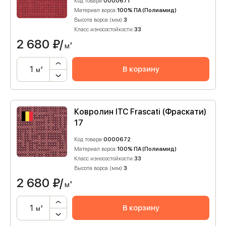
Код товара:
0000671
Материал ворса:
100% ПА (Полиамид)
Высота ворса (мм):
3
Класс износостойкости:
33
2 680
₽/
м²
В корзину
м²
Ковролин ITC Frascati (Фраскати)
17
Код товара:
0000672
Материал ворса:
100% ПА (Полиамид)
Класс износостойкости:
33
Высота ворса (мм):
3
2 680
₽/
м²
В корзину
м²