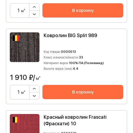
В корзину
м²
Ковролин BIG Split 989
Код товара:
0000513
Класс износостойкости:
33
Материал ворса:
100% ПА (Полиамид)
Высота ворса (мм):
4.4
1 910
₽/
м²
В корзину
м²
Красный ковролин Frascati
(Фраскати) 10