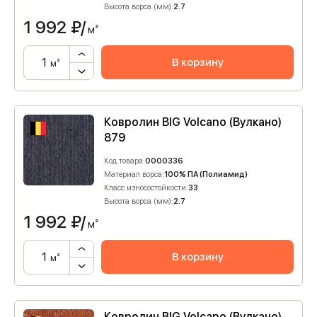
Высота ворса (мм):
2.7
1 992
₽/
м²
В корзину
м²
Ковролин BIG Volcano (Вулкано)
879
Код товара:
0000336
Материал ворса:
100% ПА (Полиамид)
Класс износостойкости:
33
Высота ворса (мм):
2.7
1 992
₽/
м²
В корзину
м²
Ковролин BIG Volcano (Вулкано)