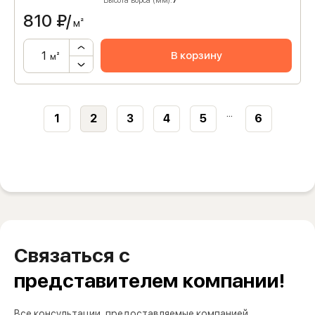
Высота ворса (мм):
7
810
₽/
м²
В корзину
м²
...
1
2
3
4
5
6
Связаться с
представителем компании!
Все консультации, предоставляемые компанией,