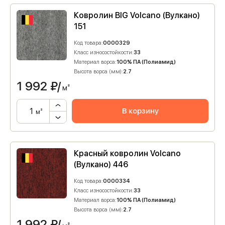
Ковролин BIG Volcano (Вулкано)
151
Код товара:
0000329
Класс износостойкости:
33
Материал ворса:
100% ПА (Полиамид)
Высота ворса (мм):
2.7
1 992
₽/
м²
В корзину
м²
Красный ковролин Volcano
(Вулкано) 446
Код товара:
0000334
Класс износостойкости:
33
Материал ворса:
100% ПА (Полиамид)
Высота ворса (мм):
2.7
1 992
₽/