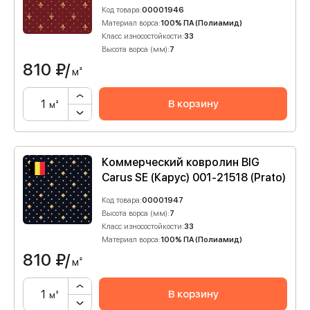
Код товара:
00001946
Материал ворса:
100% ПА (Полиамид)
Класс износостойкости:
33
Высота ворса (мм):
7
810
₽/
м²
В корзину
м²
Коммерческий ковролин BIG
Carus SE (Карус) 001-21518 (Prato)
Код товара:
00001947
Высота ворса (мм):
7
Класс износостойкости:
33
Материал ворса:
100% ПА (Полиамид)
810
₽/
м²
В корзину
м²