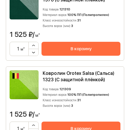
Код товара:
121310
Материал ворса:
100% ПП (Полипропилен)
Класс износостойкости:
31
Высота ворса (мм):
3
1 525
₽/
м²
В корзину
м²
Ковролин Orotex Salsa (Сальса)
1323 (C защитной плёнкой)
Код товара:
121309
Материал ворса:
100% ПП (Полипропилен)
Класс износостойкости:
31
Высота ворса (мм):
3
1 525
₽/
м²
В корзину
м²