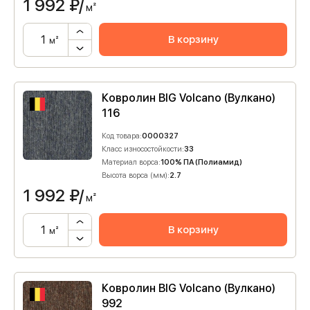
1 992
₽/
м²
В корзину
м²
Ковролин BIG Volcano (Вулкано)
116
Код товара:
0000327
Класс износостойкости:
33
Материал ворса:
100% ПА (Полиамид)
Высота ворса (мм):
2.7
1 992
₽/
м²
В корзину
м²
Ковролин BIG Volcano (Вулкано)
992