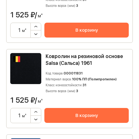
Высота ворса (мм):
3
1 525
₽/
м²
В корзину
м²
Ковролин на резиновой основе
Salsa (Сальса) 1961
Код товара:
000011831
Материал ворса:
100% ПП (Полипропилен)
Класс износостойкости:
31
Высота ворса (мм):
3
1 525
₽/
м²
В корзину
м²