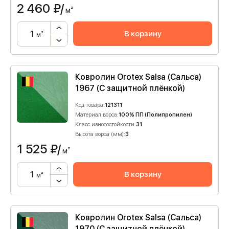
2 460
₽/
м²
В корзину
м²
Ковролин Orotex Salsa (Сальса)
1967 (C защитной плёнкой)
Код товара:
121311
Материал ворса:
100% ПП (Полипропилен)
Класс износостойкости:
31
Высота ворса (мм):
3
1 525
₽/
м²
В корзину
м²
Ковролин Orotex Salsa (Сальса)
1970 (C защитной плёнкой)