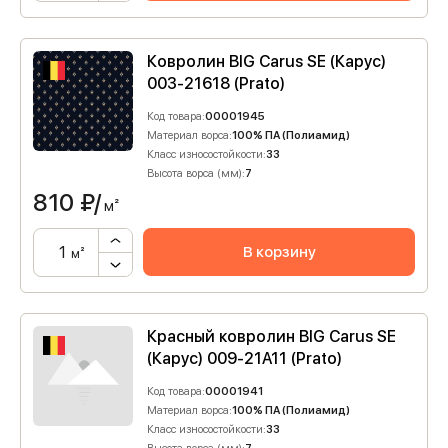
Ковролин BIG Carus SE (Карус)
003-21618 (Prato)
Код товара:
00001945
Материал ворса:
100% ПА (Полиамид)
Класс износостойкости:
33
Высота ворса (мм):
7
810
₽/
м²
В корзину
м²
Красный ковролин BIG Carus SE
(Карус) 009-21A11 (Prato)
Код товара:
00001941
Материал ворса:
100% ПА (Полиамид)
Класс износостойкости:
33