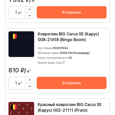
м²
В корзину
м²
Ковролин BIG Carus SE (Карус)
008-21A18 (Bingo Boom)
Код товара:
00001942
Материал ворса:
100% ПА (Полиамид)
Класс износостойкости:
33
Высота ворса (мм):
7
810
₽/
м²
В корзину
м²
Красный ковролин BIG Carus SE
(Карус) 002-21111 (Prato)