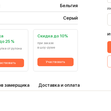
:
Бельгия
Ил
Серый
И
ка
Cкидка до 10%
 до 25 %
при заказе
в шоу-руме
упке от рулона
Участвовать
аствовать
ов замерщика
Доставка и оплата