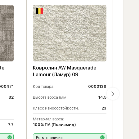
te
Ковролин AW Masquerade
Ковр
Lamour (Ламур) 09
Lamou
000471
Код товара:
0000139
Код то
32
Высота ворса (мм):
14.5
Высота
Класс износостойкости:
23
Класс 
Материал ворса:
Матери
7.7
100% ПА (Полиамид)
100% 
Есть в наличии
Есть 