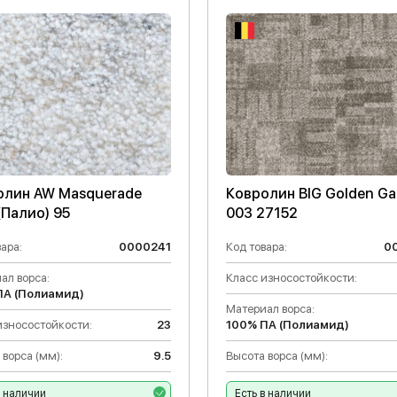
олин AW Masquerade
Ковролин BIG Golden Ga
 (Палио) 95
003 27152
ара:
0000241
Код товара:
0
ал ворса:
Класс износостойкости:
ПА (Полиамид)
Материал ворса:
износостойкости:
23
100% ПА (Полиамид)
 ворса (мм):
9.5
Высота ворса (мм):
в наличии
Есть в наличии