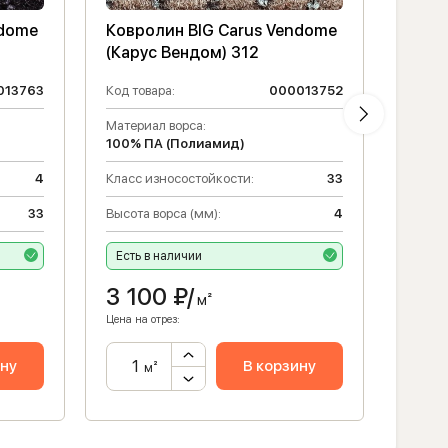
ndome
Ковролин BIG Carus Vendome
Ковр
(Карус Вендом) 312
(Кару
013763
Код товара:
000013752
Код то
Материал ворса:
Матери
100% ПА (Полиамид)
100% 
4
Класс износостойкости:
33
Высота
33
Высота ворса (мм):
4
Класс 
Есть в наличии
Есть 
3 100
₽/
3 1
м²
Цена на отрез:
Цена на 
ину
В корзину
м²