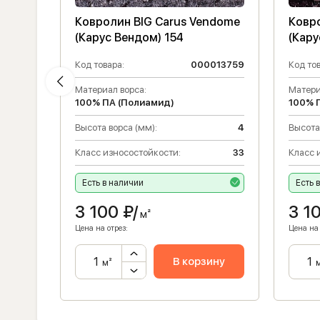
ndome
Ковролин BIG Carus Vendome
Ковр
(Карус Вендом) 154
(Кару
121387
Код товара:
000013759
Код тов
Материал ворса:
Матери
100% ПА (Полиамид)
100% 
33
Высота ворса (мм):
4
Высота
4
Класс износостойкости:
33
Класс 
Есть в наличии
Есть 
3 100
₽/
3 1
м²
Цена на отрез:
Цена на 
ну
В корзину
м²