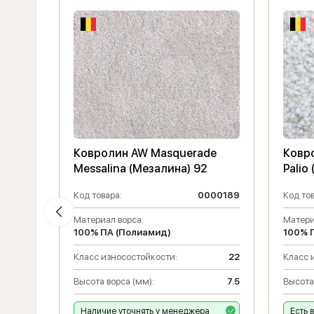
de
Ковролин AW Masquerade
Ковр
Messalina (Мезалина) 92
Palio
000157
Код товара:
0000189
Код тов
14.5
Материал ворса:
Матери
100% ПА (Полиамид)
100% 
23
Класс износостойкости:
22
Класс 
Высота ворса (мм):
7.5
Высота
Наличие уточнять у менеджера
Есть 