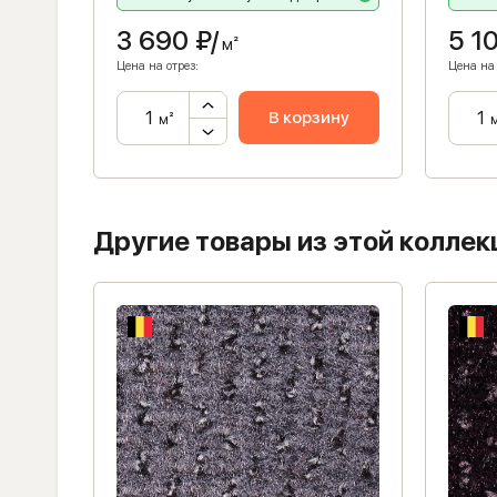
3 690
₽/
5 1
м²
Цена на отрез:
Цена на 
ну
В корзину
м²
Другие товары из этой коллек