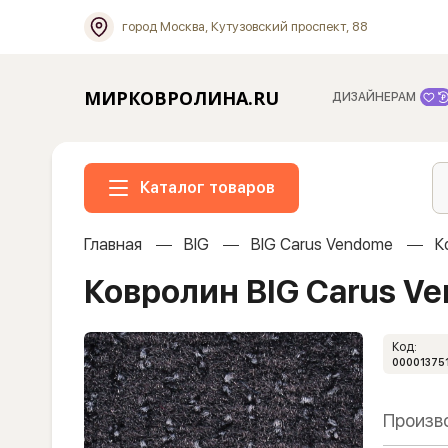
город Москва, Кутузовский проспект, 88
МИРКОВРОЛИНА.RU
ДИЗАЙНЕРАМ
Каталог товаров
Главная
BIG
BIG Carus Vendome
К
Ковролин BIG Carus V
Код:
00001375
Произв