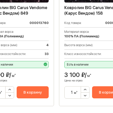
олин BIG Carus Vendome
Ковролин BIG Carus Ve
с Вендом) 849
(Карус Вендом) 158
ара:
000013760
Код товара:
000
ал ворса:
Материал ворса:
ПА (Полиамид)
100% ПА (Полиамид)
 ворса (мм):
4
Высота ворса (мм):
износостойкости:
33
Класс износостойкости:
в наличии
Есть в наличии
00
₽/
3 100
₽/
м²
м²
отрез:
Цена на отрез:
В корзину
В корз
м²
м²