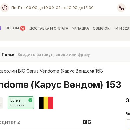
Пн-Пт с 09:00 до 19:00. Сб – с 10:00 до 17:00
ОПТОМ
ДОСТАВКА И ОПЛАТА
УКЛАДКА
ОВЕРЛОК
44 И 223
овролин BIG Carus Vendome (Карус Вендом) 153
endome (Карус Вендом) 153
3
Есть в
наличии
1
Вв
одитель:
BIG