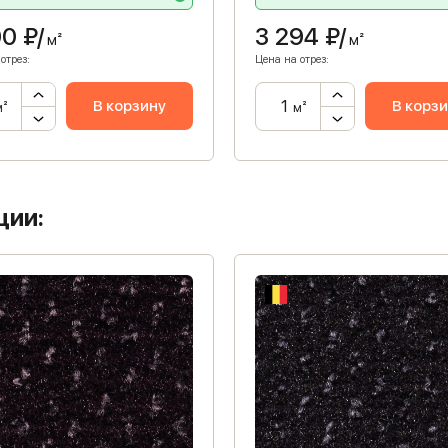
00
₽/
3 294
₽/
м²
м²
отрез:
Цена на отрез:
В корзину
В корз
м²
м²
ции: