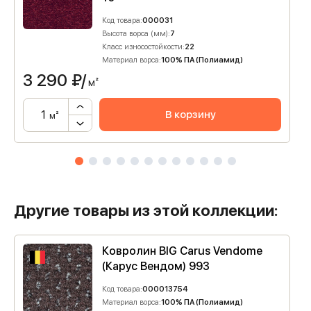
Код товара:
000031
Высота ворса (мм):
7
Класс износостойкости:
22
Материал ворса:
100% ПА (Полиамид)
3 290
₽/
м²
В корзину
м²
Другие товары из этой коллекции:
Ковролин BIG Carus Vendome
(Карус Вендом) 993
Код товара:
000013754
Материал ворса:
100% ПА (Полиамид)