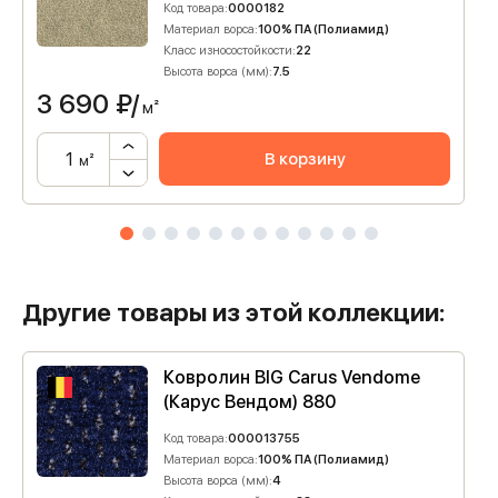
Код товара:
0000182
Материал ворса:
100% ПА (Полиамид)
Класс износостойкости:
22
Высота ворса (мм):
7.5
3 690
₽/
м²
В корзину
м²
Другие товары из этой коллекции:
Ковролин BIG Carus Vendome
(Карус Вендом) 880
Код товара:
000013755
Материал ворса:
100% ПА (Полиамид)
Высота ворса (мм):
4