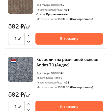
Код товара:
0000947
Класс износостойкости:
31
Основа:
Прорезиненная
Материал ворса:
100% ПП (Полипропилен)
582
₽/
м²
В корзину
м²
Ковролин на резиновой основе
Andes 70 (Андес)
Код товара:
0000948
Высота ворса (мм):
3
Класс износостойкости:
31
Материал ворса:
100% ПП (Полипропилен)
582
₽/
м²
В корзину
м²