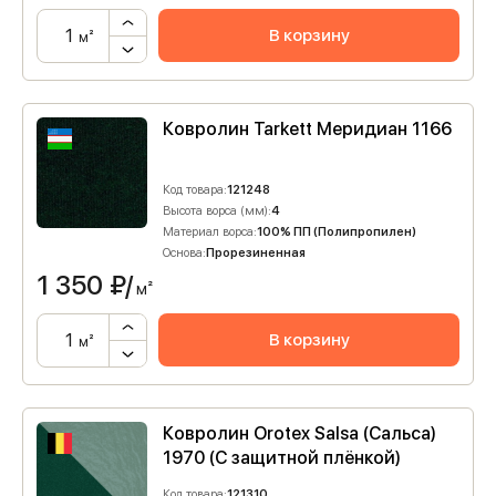
В корзину
м²
Ковролин Tarkett Меридиан 1166
Код товара:
121248
Высота ворса (мм):
4
Материал ворса:
100% ПП (Полипропилен)
Основа:
Прорезиненная
1 350
₽/
м²
В корзину
м²
Ковролин Orotex Salsa (Сальса)
1970 (C защитной плёнкой)
Код товара:
121310