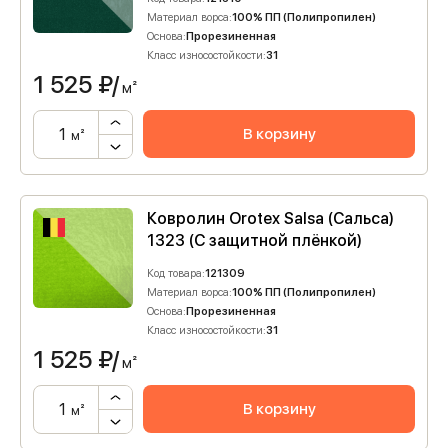
Материал ворса:
100% ПП (Полипропилен)
Основа:
Прорезиненная
Класс износостойкости:
31
1 525
₽/
м²
В корзину
м²
Ковролин Orotex Salsa (Сальса)
1323 (C защитной плёнкой)
Код товара:
121309
Материал ворса:
100% ПП (Полипропилен)
Основа:
Прорезиненная
Класс износостойкости:
31
1 525
₽/
м²
В корзину
м²