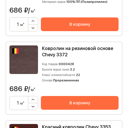
Материал ворса:
100% ПП (Полипропилен)
686
₽/
м²
В корзину
м²
Ковролин на резиновой основе
Chevy 3372
Код товара:
0000428
Высота ворса (мм):
3.2
Класс износостойкости:
22
Основа:
Прорезиненная
686
₽/
м²
В корзину
м²
Красный ковролин Chevy 3353