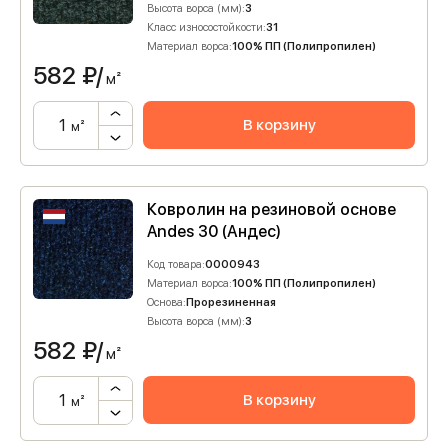
Высота ворса (мм):
3
Класс износостойкости:
31
Материал ворса:
100% ПП (Полипропилен)
582
₽/
м²
В корзину
м²
Ковролин на резиновой основе
Andes 30 (Андес)
Код товара:
0000943
Материал ворса:
100% ПП (Полипропилен)
Основа:
Прорезиненная
Высота ворса (мм):
3
582
₽/
м²
В корзину
м²