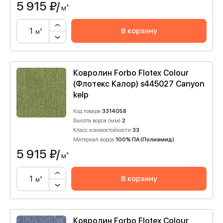
5 915
₽/
м²
В корзину
м²
Ковролин Forbo Flotex Colour
(Флотекс Калор) s445027 Canyon
kelp
Код товара:
3314058
Высота ворса (мм):
2
Класс износостойкости:
33
Материал ворса:
100% ПА (Полиамид)
5 915
₽/
м²
В корзину
м²
Ковролин Forbo Flotex Colour