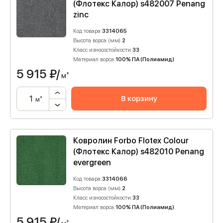
(Флотекс Калор) s482007 Penang
zinc
Код товара:
3314065
Высота ворса (мм):
2
Класс износостойкости:
33
Материал ворса:
100% ПА (Полиамид)
5 915
₽/
м²
В корзину
м²
Ковролин Forbo Flotex Colour
(Флотекс Калор) s482010 Penang
evergreen
Код товара:
3314066
Высота ворса (мм):
2
Класс износостойкости:
33
Материал ворса:
100% ПА (Полиамид)
5 915
₽/