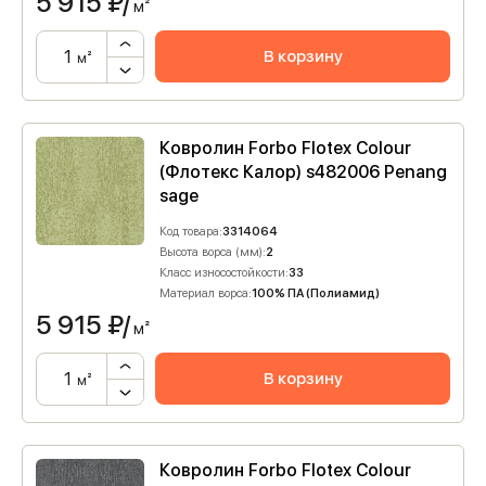
5 915
₽/
м²
В корзину
м²
Ковролин Forbo Flotex Colour
(Флотекс Калор) s482006 Penang
sage
Код товара:
3314064
Высота ворса (мм):
2
Класс износостойкости:
33
Материал ворса:
100% ПА (Полиамид)
5 915
₽/
м²
В корзину
м²
Ковролин Forbo Flotex Colour