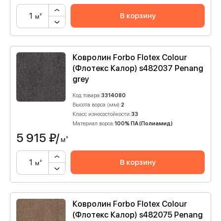
В корзину
м²
Ковролин Forbo Flotex Colour
(Флотекс Калор) s482037 Penang
grey
Код товара:
3314080
Высота ворса (мм):
2
Класс износостойкости:
33
Материал ворса:
100% ПА (Полиамид)
5 915
₽/
м²
В корзину
м²
Ковролин Forbo Flotex Colour
(Флотекс Калор) s482075 Penang