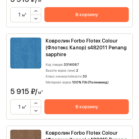
м²
В корзину
м²
Ковролин Forbo Flotex Colour
(Флотекс Калор) s482011 Penang
sapphire
Код товара:
3314067
Высота ворса (мм):
2
Класс износостойкости:
33
Материал ворса:
100% ПА (Полиамид)
5 915
₽/
м²
В корзину
м²
Ковролин Forbo Flotex Colour