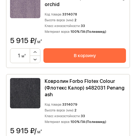
orchid
Код товара:
3314078
Высота ворса (мм):
2
Класс износостойкости:
33
Материал ворса:
100% ПА (Полиамид)
5 915
₽/
м²
В корзину
м²
Ковролин Forbo Flotex Colour
(Флотекс Калор) s482031 Penang
ash
Код товара:
3314079
Высота ворса (мм):
2
Класс износостойкости:
33
Материал ворса:
100% ПА (Полиамид)
5 915
₽/
м²