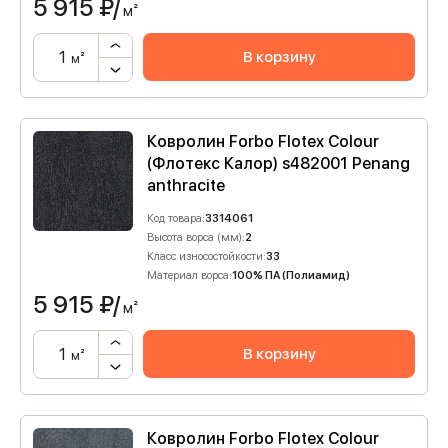
5 915
₽/
м²
В корзину
м²
Ковролин Forbo Flotex Colour
(Флотекс Калор) s482001 Penang
anthracite
Код товара:
3314061
Высота ворса (мм):
2
Класс износостойкости:
33
Материал ворса:
100% ПА (Полиамид)
5 915
₽/
м²
В корзину
м²
Ковролин Forbo Flotex Colour