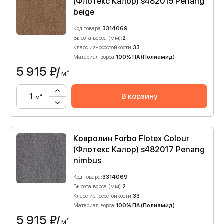
(Флотекс Калор) s482015 Penang
beige
Код товара:
3314069
Высота ворса (мм):
2
Класс износостойкости:
33
Материал ворса:
100% ПА (Полиамид)
5 915
₽/
м²
В корзину
м²
Ковролин Forbo Flotex Colour
(Флотекс Калор) s482017 Penang
nimbus
Код товара:
3314069
Высота ворса (мм):
2
Класс износостойкости:
33
Материал ворса:
100% ПА (Полиамид)
5 915
₽/
м²