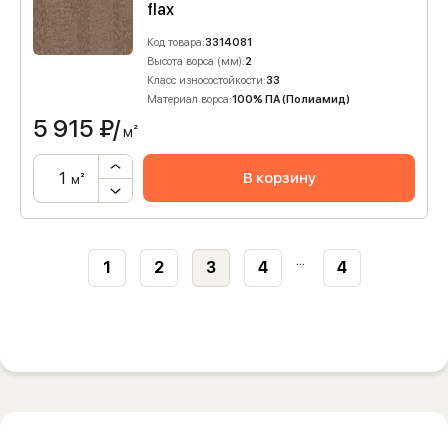
flax
Код товара:
3314081
Высота ворса (мм):
2
Класс износостойкости:
33
Материал ворса:
100% ПА (Полиамид)
5 915
₽/
м²
В корзину
м²
...
1
2
3
4
4