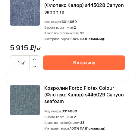
(Флотекс Калор) s445028 Canyon
sapphire
Код товара:
3314059
Высота ворса (мм):
2
Класс износостойкости:
33
Материал ворса:
100% ПА (Полиамид)
5 915
₽/
м²
В корзину
м²
Ковролин Forbo Flotex Colour
(Флотекс Калор) s445029 Canyon
seafoam
Код товара:
3314060
Высота ворса (мм):
2
Класс износостойкости:
33
Материал ворса:
100% ПА (Полиамид)