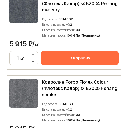
(Флотекс Калор) s482004 Penang
mercury
Код товара:
3314062
Высота ворса (мм):
2
Класс износостойкости:
33
Материал ворса:
100% ПА (Полиамид)
5 915
₽/
м²
В корзину
м²
Ковролин Forbo Flotex Colour
(Флотекс Калор) s482005 Penang
smoke
Код товара:
3314063
Высота ворса (мм):
2
Класс износостойкости:
33
Материал ворса:
100% ПА (Полиамид)