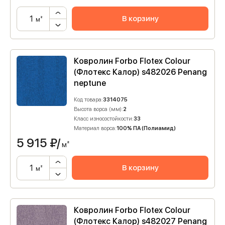
В корзину
м²
Ковролин Forbo Flotex Colour
(Флотекс Калор) s482026 Penang
neptune
Код товара:
3314075
Высота ворса (мм):
2
Класс износостойкости:
33
Материал ворса:
100% ПА (Полиамид)
5 915
₽/
м²
В корзину
м²
Ковролин Forbo Flotex Colour
(Флотекс Калор) s482027 Penang