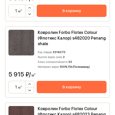
В корзину
м²
Ковролин Forbo Flotex Colour
(Флотекс Калор) s482020 Penang
shale
Код товара:
3314070
Высота ворса (мм):
2
Класс износостойкости:
33
Материал ворса:
100% ПА (Полиамид)
5 915
₽/
м²
В корзину
м²
Ковролин Forbo Flotex Colour
(Флотекс Калор) s482023 Penang